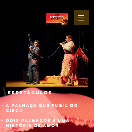
Espetáculos
A Palhaça que Fugiu do
Circo
Dois Palhaços e Uma
História de Amor